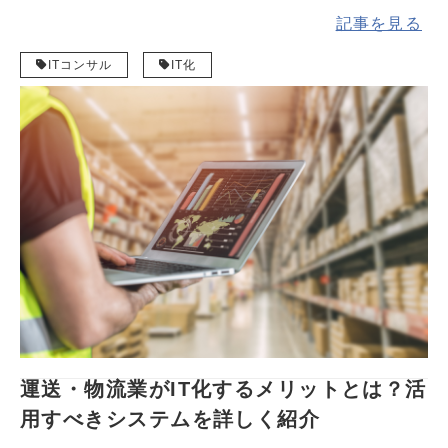
な理由や実際にIT化に成功した企業事例10選を詳し
記事を見る
く解説します。 目次 1. 企業のIT化が必要な理由 1.
ITコンサル
IT化
1. 労働人口の減少に対応するため 1.2. ビジネス
チャンスを広げるため 1.3. 多様な働き方に対応する
ため 2. 企業のIT化成功事例10選 2.1. テレワーク化
に向けたMicrosoft 365導入 2.2. 業務プロセスのDX
化で1.1億円の削減 2.3. 株式会社松浦機械製作所 2.
4. 松月産業株式会社 2.5. 株式会社お掃除でつくる
やさしい未来 2.6. 株式会社 彦新 2.7. 株式会社一寸
房 2.8. 株式会社ヒサノ 2.9. 株式会社小田島組 2.10.
株式会社クリスプ 3. 企業のIT化の推進ならシステム
開発会社への依頼がおすすめ 4. 企業のIT化ならICに
お任せください 5. まとめ
運送・物流業がIT化するメリットとは？活
用すべきシステムを詳しく紹介