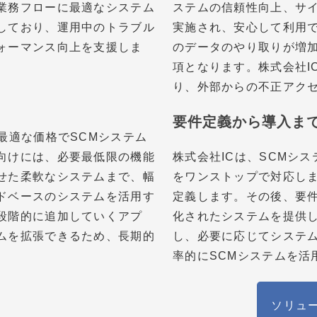
業務フローに最適なシステム
ステムの信頼性向上、サ
しており、運用中のトラブル
実施され、安心して利用
ォーマンス向上を支援しま
のデータのやり取りが増
項となります。株式会社I
り、外部からの不正アク
要件定義から導入ま
最適な価格でSCMシステム
向けには、必要最低限の機能
株式会社ICは、SCMシ
せた柔軟なシステムまで、幅
をワンストップで対応し
ドベースのシステムを活用す
定義します。その後、要
段階的に追加していくアプ
化されたシステムを提供
ムを拡張できるため、長期的
し、必要に応じてシステ
率的にSCMシステムを活
ソリュ