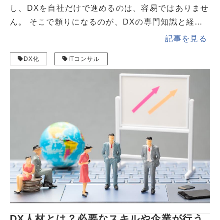
し、DXを自社だけで進めるのは、容易ではありませ
ん。 そこで頼りになるのが、DXの専門知識と経験
を持つDXコンサルです。DXコンサルに依頼するこ
記事を見る
とで、自社の課題を客観的に把握でき、最適なDX戦
DX化
ITコンサル
略を策定・推進できます。本記事では、DXコンサル
の仕事内容や依頼するメリット、依頼するポイント
を解説します。
DX人材とは？必要なスキルや企業が行う