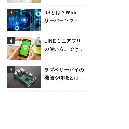
書の書き方を解説
3
IISとは？Web
サーバーソフトや
メリット、機能に
ついてわかりやす
4
LINEミニアプリ
く解説
の使い方。できる
ことや効果的な使
い方について解説
5
ラズベリーパイの
機能や特徴とは？
できることや活用
事例も紹介