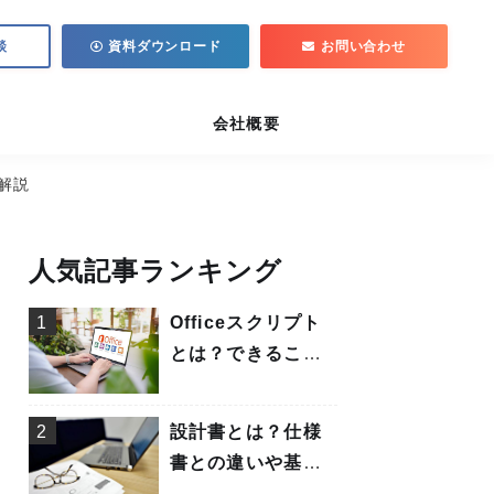
談
資料ダウンロード
お問い合わせ
会社概要
解説
人気記事ランキング
1
Officeスクリプト
とは？できること
や使い方について
解説
2
設計書とは？仕様
書との違いや基本
設計書・詳細設計