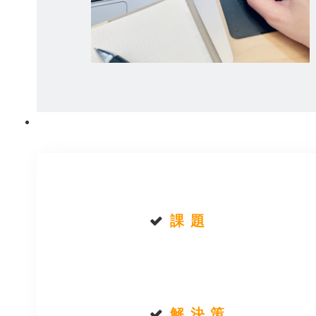
課 題
解 決 策