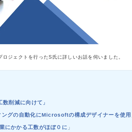
プロジェクト
を行ったS氏に詳しいお話を伺いました。
工数削減に向けて
」
ィングの自動化にMicrosoftの構成デザイナーを使用
業にかかる工数がほぼ０に
」