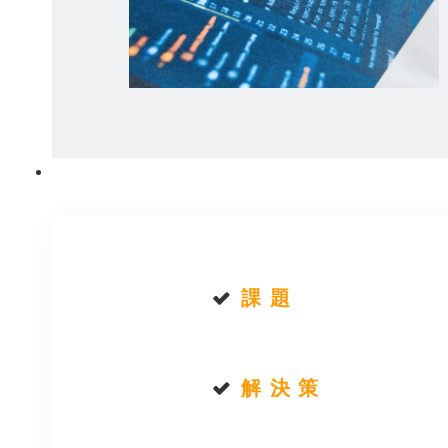
課 題
解 決 策