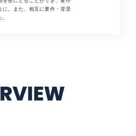
携を密にとることができ、
要件
うに。また、相互に要件・背景
た。