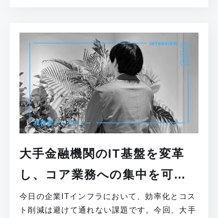
ンタビュー[..]
大手金融機関のIT基盤を変革
し、コア業務への集中を可能
にしたプライベートクラウド
今日の企業ITインフラにおいて、効率化とコス
ト削減は避けて通れない課題です。今回、大手
化構築