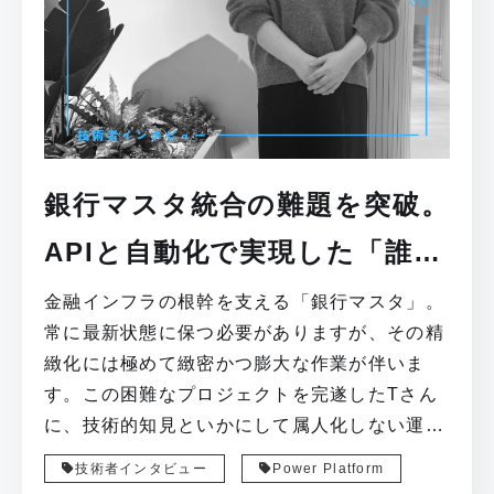
銀行マスタ統合の難題を突破。
APIと自動化で実現した「誰も
が迷わない」運用体制
金融インフラの根幹を支える「銀行マスタ」。
常に最新状態に保つ必要がありますが、その精
緻化には極めて緻密かつ膨大な作業が伴いま
す。この困難なプロジェクトを完遂したTさん
に、技術的知見といかにして属人化しない運用
体制を築き上げたのか、その舞台裏を詳しく伺
技術者インタビュー
Power Platform
いました。 この記事に含まれる内容 #技術者イ