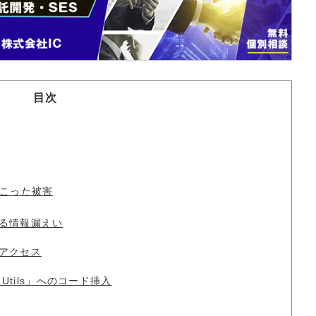
目次
こった被害
る情報漏えい
アクセス
 Utils」へのコード挿入