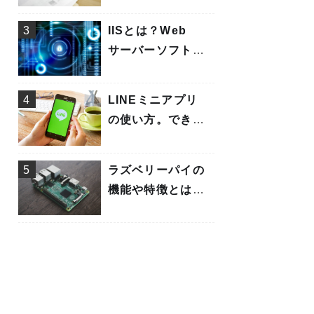
書の書き方を解説
3
IISとは？Web
サーバーソフトや
メリット、機能に
ついてわかりやす
4
LINEミニアプリ
く解説
の使い方。できる
ことや効果的な使
い方について解説
5
ラズベリーパイの
機能や特徴とは？
できることや活用
事例も紹介