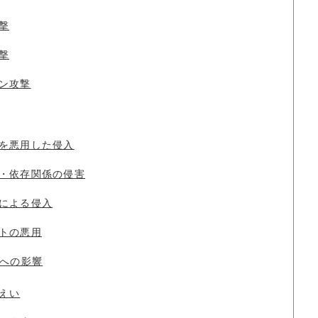
撃
撃
ン攻撃
を悪用した侵入
・依存関係の侵害
による侵入
トの悪用
への影響
えい