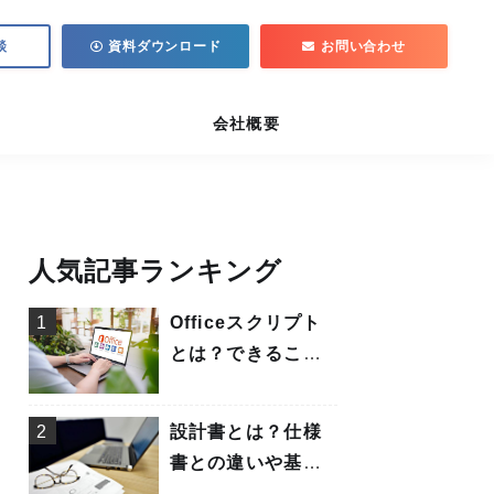
談
資料ダウンロード
お問い合わせ
会社概要
人気記事ランキング
1
Officeスクリプト
とは？できること
や使い方について
解説
2
設計書とは？仕様
書との違いや基本
設計書・詳細設計