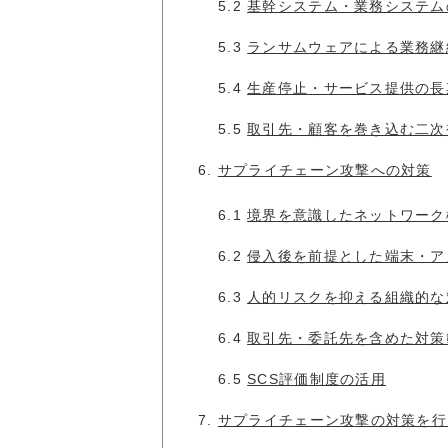
5.2
基幹システム・業務システム
5.3
ランサムウェアによる業務継
5.4
生産停止・サービス提供の長
5.5
取引先・顧客を巻き込む二次
6.
サプライチェーン攻撃への対策
6.1
境界を意識したネットワーク
6.2
侵入後を前提とした端末・ア
6.3
人的リスクを抑える組織的な
6.4
取引先・委託先を含めた対策
6.5
SCS評価制度の活用
7.
サプライチェーン攻撃の対策を行