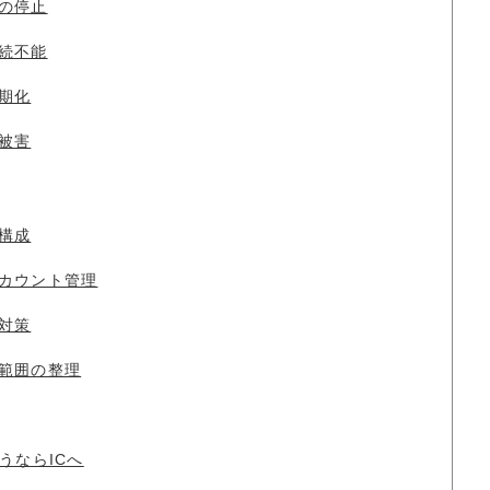
の停止
続不能
期化
被害
構成
カウント管理
対策
範囲の整理
うならICへ