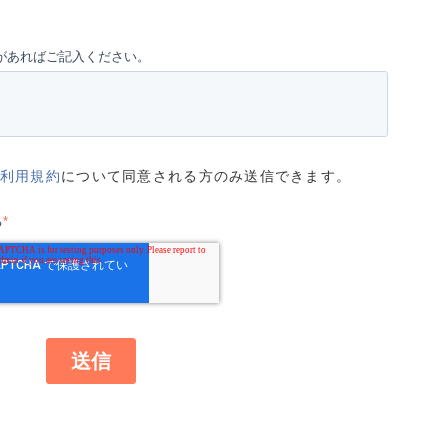
があればご記入ください。
利用規約
について同意される方のみ送信できます。
る
*