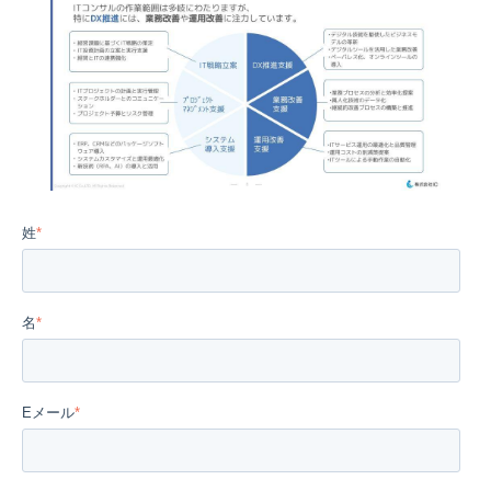
姓
*
名
*
Eメール
*