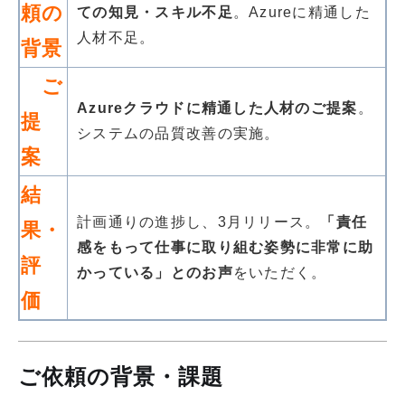
頼の
ての知見・スキル不足
。Azureに精通した
人材不足。
背景
ご
Azureクラウドに精通した人材のご提案
。
提
システムの品質改善の実施。
案
結
計画通りの進捗し、3月リリース。
「責任
果・
感をもって仕事に取り組む姿勢に非常に助
評
かっている」とのお声
をいただく。
価
ご依頼の背景・課題