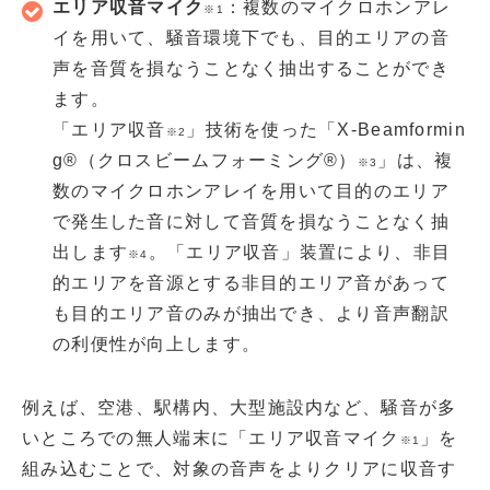
エリア収音マイク
：複数のマイクロホンアレ
※1
イを用いて、騒音環境下でも、目的エリアの音
声を音質を損なうことなく抽出することができ
ます。
「エリア収音
」技術を使った「X-Beamformin
※2
g®（クロスビームフォーミング®）
」は、複
※3
数のマイクロホンアレイを用いて目的のエリア
で発生した音に対して音質を損なうことなく抽
出します
。「エリア収音」装置により、非目
※4
的エリアを音源とする非目的エリア音があって
も目的エリア音のみが抽出でき、より音声翻訳
の利便性が向上します。
例えば、空港、駅構内、大型施設内など、騒音が多
いところでの無人端末に「エリア収音マイク
」を
※1
組み込むことで、対象の音声をよりクリアに収音す