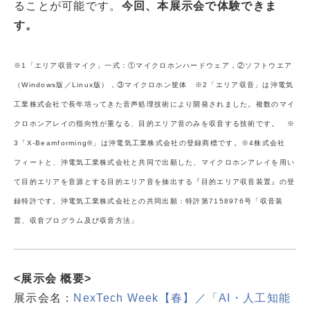
ることが可能です。
今回、本展示会で体験できま
す。
※1「エリア収音マイク」一式：①マイクロホンハードウェア，②ソフトウエア
（Windows版／Linux版），③
マイクロホン筐体
※2「エリア収音」は沖電気
工業株式会社で長年培ってきた音声処理技術により開発されました。複数のマイ
クロホンアレイの指向性が重なる、目的エリア音のみを収音する技術です。
※
3「X-Beamforming®」は沖電気工業株式会社の登録商標です。
※4株式会社
フィートと、沖電気工業株式会社と共同で出願した、マイクロホンアレイを用い
て目的エリアを音源とする目的エリア音を抽出する『目的エリア収音装置』の登
録特許です。
沖電気工業株式会社との共同出願：特許第7158976号「収音装
置、収音プログラム及び収音方法」
<展示会 概要>
展示会名：
NexTech Week【春】／「AI・人工知能